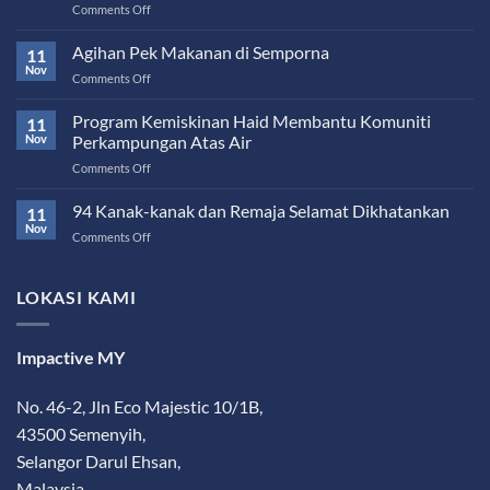
on
Comments Off
Rumah
untuk
Agihan Pek Makanan di Semporna
11
Agung
Nov
on
Comments Off
Hadiah
Agihan
Bermakna
Pek
Program Kemiskinan Haid Membantu Komuniti
Untuk
11
Makanan
Nov
Perkampungan Atas Air
Anak-
di
anaknya
on
Comments Off
Semporna
Program
Kemiskinan
94 Kanak-kanak dan Remaja Selamat Dikhatankan
11
Haid
Nov
on
Comments Off
Membantu
94
Komuniti
Kanak-
Perkampungan
kanak
LOKASI KAMI
Atas
dan
Air
Remaja
Selamat
Impactive MY
Dikhatankan
No. 46-2, Jln Eco Majestic 10/1B,
43500 Semenyih,
Selangor Darul Ehsan,
Malaysia