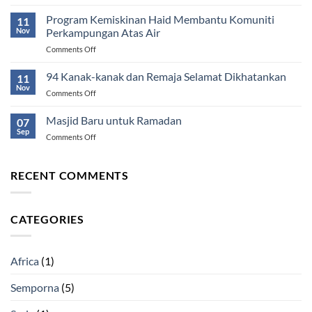
Agihan
Bermakna
Pek
Program Kemiskinan Haid Membantu Komuniti
Untuk
11
Makanan
Nov
Perkampungan Atas Air
Anak-
di
anaknya
on
Comments Off
Semporna
Program
Kemiskinan
94 Kanak-kanak dan Remaja Selamat Dikhatankan
11
Haid
Nov
on
Comments Off
Membantu
94
Komuniti
Kanak-
Masjid Baru untuk Ramadan
Perkampungan
07
kanak
Sep
Atas
on
Comments Off
dan
Air
Masjid
Remaja
Baru
Selamat
untuk
RECENT COMMENTS
Dikhatankan
Ramadan
CATEGORIES
Africa
(1)
Semporna
(5)