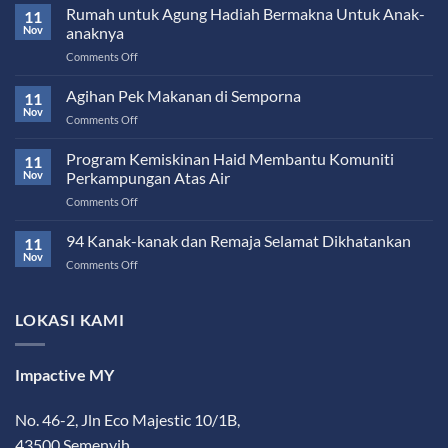
Rumah untuk Agung Hadiah Bermakna Untuk Anak-
11
Nov
anaknya
on
Comments Off
Rumah
untuk
Agihan Pek Makanan di Semporna
11
Agung
Nov
on
Comments Off
Hadiah
Agihan
Bermakna
Pek
Program Kemiskinan Haid Membantu Komuniti
Untuk
11
Makanan
Nov
Perkampungan Atas Air
Anak-
di
anaknya
on
Comments Off
Semporna
Program
Kemiskinan
94 Kanak-kanak dan Remaja Selamat Dikhatankan
11
Haid
Nov
on
Comments Off
Membantu
94
Komuniti
Kanak-
Perkampungan
kanak
LOKASI KAMI
Atas
dan
Air
Remaja
Selamat
Impactive MY
Dikhatankan
No. 46-2, Jln Eco Majestic 10/1B,
43500 Semenyih,