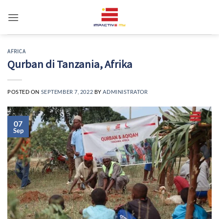
Skip
to
content
AFRICA
Qurban di Tanzania, Afrika
POSTED ON
SEPTEMBER 7, 2022
BY
ADMINISTRATOR
07
Sep