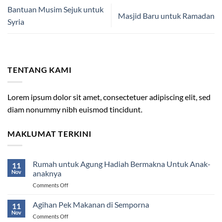
Bantuan Musim Sejuk untuk
Masjid Baru untuk Ramadan
Syria
TENTANG KAMI
Lorem ipsum dolor sit amet, consectetuer adipiscing elit, sed
diam nonummy nibh euismod tincidunt.
MAKLUMAT TERKINI
Rumah untuk Agung Hadiah Bermakna Untuk Anak-
11
Nov
anaknya
on
Comments Off
Rumah
untuk
Agihan Pek Makanan di Semporna
11
Agung
Nov
on
Comments Off
Hadiah