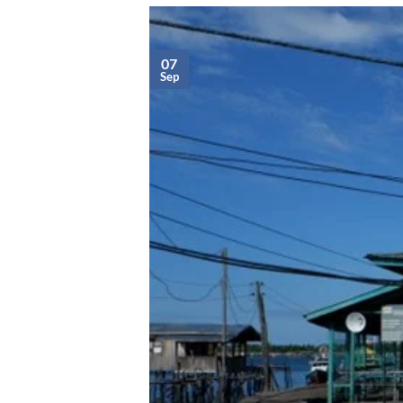
07
Sep