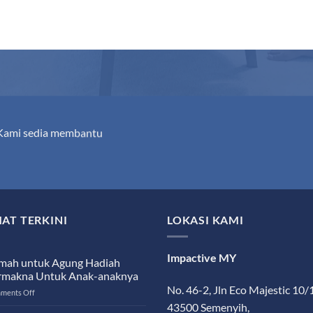
 Kami sedia membantu
AT TERKINI
LOKASI KAMI
Impactive MY
mah untuk Agung Hadiah
rmakna Untuk Anak-anaknya
No. 46-2, Jln Eco Majestic 10/
on
ments Off
Rumah
43500 Semenyih,