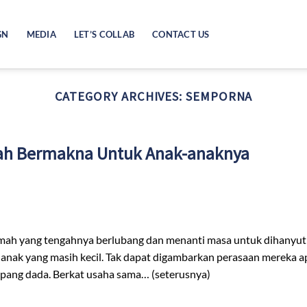
GN
MEDIA
LET’S COLLAB
CONTACT US
CATEGORY ARCHIVES:
SEMPORNA
ah Bermakna Untuk Anak-anaknya
ng tengahnya berlubang dan menanti masa untuk dihanyutkan
k-anak yang masih kecil. Tak dapat digambarkan perasaan mereka ap
pang dada. Berkat usaha sama… (seterusnya)