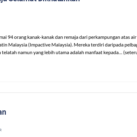
4 orang kanak-kanak dan remaja dari perkampungan atas air t
in Malaysia (Impactive Malaysia). Mereka terdiri daripada pelbag
n telatah namun yang lebih utama adalah manfaat kepada… (seter
an
R