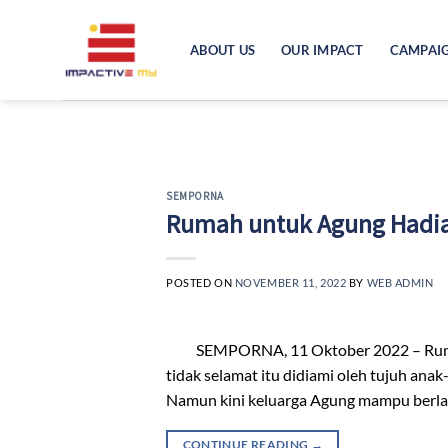
Skip
to
ABOUT US
OUR IMPACT
CAMPAI
content
SEMPORNA
Rumah untuk Agung Hadi
POSTED ON
NOVEMBER 11, 2022
BY
WEB ADMIN
SEMPORNA, 11 Oktober 2022 – Rumah ya
tidak selamat itu didiami oleh tujuh ana
Namun kini keluarga Agung mampu berla
CONTINUE READING
→